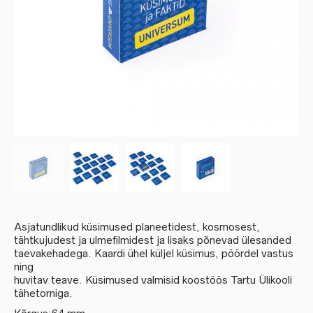
Asjatundlikud küsimused planeetidest, kosmosest,
tähtkujudest ja ulmefilmidest ja lisaks põnevad ülesanded
taevakehadega. Kaardi ühel küljel küsimus, pöördel vastus
ning
huvitav teave. Küsimused valmisid koostöös Tartu Ülikooli
tähetorniga.